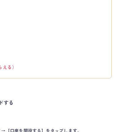
らえる）
ドする
ド→【口座を開設する】をタップします｡