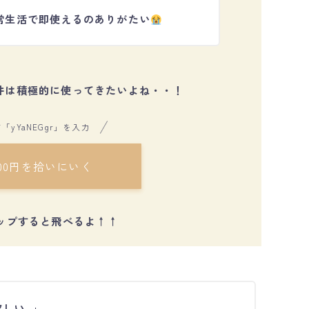
常生活で即使えるのありがたい
件は積極的に使ってきたいよね・・！
「yYaNEGgr」を入力
00円を拾いにいく
ップすると飛べるよ↑
↑
しい..」