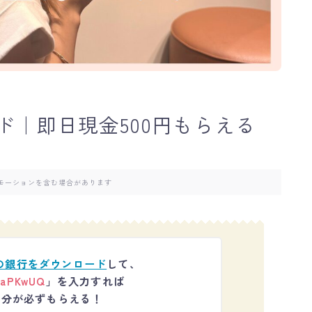
ド｜即日現金500円もらえる
モーションを含む場合があります
の銀行をダウンロード
して、
aPKwUQ
」
を入力すれば
円分
が必ずもらえる！