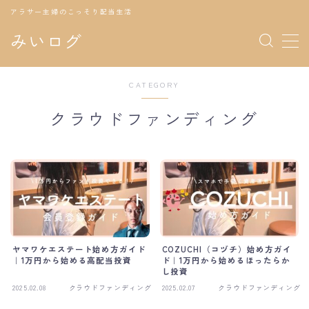
アラサー主婦のこっそり配当生活
みいログ
MENU
CATEGORY
クラウドファンディング
クラウドファンディング
ビットコイン
株式投資
投資の勉強
ヤマワケエステート始め方ガイド
COZUCHI（コヅチ）始め方ガイ
｜1万円から始める高配当投資
ド｜1万円から始めるほったらか
し投資
2025.02.08
クラウドファンディング
2025.02.07
クラウドファンディング